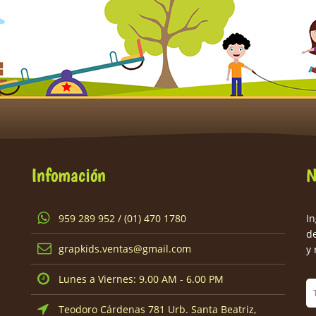
Infomación
N
959 289 952 / (01) 470 1780
In
d
grapkids.ventas@gmail.com
y 
Lunes a Viernes: 9.00 AM - 6.00 PM
Teodoro Cárdenas 781 Urb. Santa Beatriz,