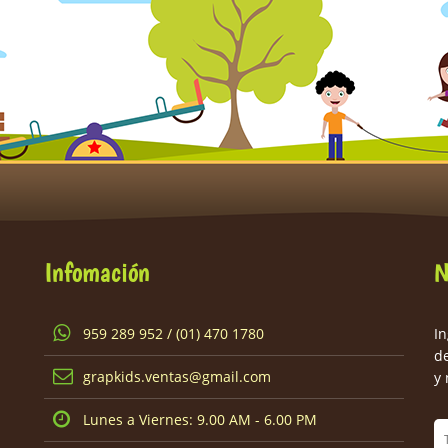
Infomación
N
959 289 952 / (01) 470 1780
In
d
grapkids.ventas@gmail.com
y 
Lunes a Viernes: 9.00 AM - 6.00 PM