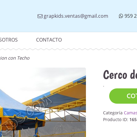
grapkids.ventas@gmail.com
959 2
SOTROS
CONTACTO
cion con Techo
Cerco d
.
CO
Categoría
Camas 
Producto ID:
165